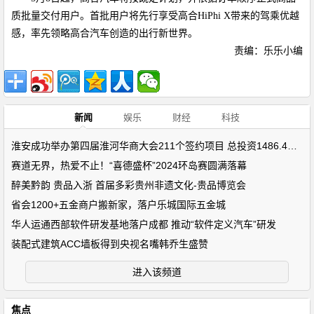
质批量交付用户。首批用户将先行享受高合
HiPhi X
带来的驾乘优越
感，率先领略高合汽车创造的出行新世界。
责编：乐乐小编
新闻
娱乐
财经
科技
淮安成功举办第四届淮河华商大会211个签约项目 总投资1486.4亿元
赛道无界，热爱不止！“喜德盛杯”2024环岛赛圆满落幕
醉美黔韵 贵品入浙 首届多彩贵州非遗文化-贵品博览会
省会1200+五金商户搬新家，落户乐城国际五金城
华人运通西部软件研发基地落户成都 推动“软件定义汽车”研发
装配式建筑ACC墙板得到央视名嘴韩乔生盛赞
进入该频道
焦点