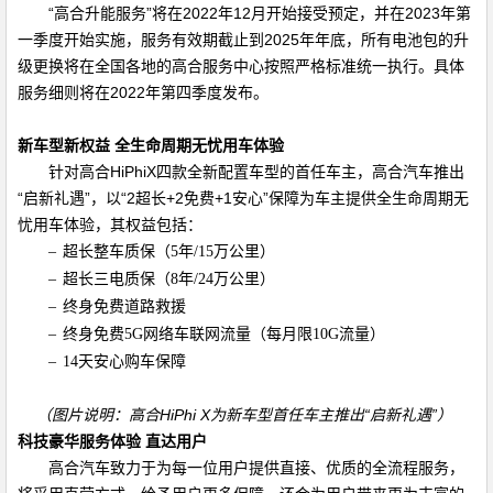
“高合升能服务”将在
2022
年
12
月开始接受预定，并在
2023
年第
一季度开始实施，服务有效期截止到
2025
年年底，所有电池包的升
级更换将在全国各地的高合服务中心按照严格标准统一执行。具体
服务细则将在
2022
年第四季度发布。
新车型新权益 全生命周期无忧用车体验
针对高合
HiPhiX
四款全新配置车型的首任车主，高合汽车推出
“启新礼遇”，以“
2
超长
+2
免费
+1
安心”保障为车主提供全生命周期无
忧用车体验，其权益包括：
–
超长整车质保（
5
年
/15
万公里）
–
超长三电质保（
8
年
/24
万公里）
–
终身免费道路救援
–
终身免费
5G
网络车联网流量（每月限
10G
流量）
–
14
天安心购车保障
（图片说明：高合
HiPhi X
为新车型首任车主推出“启新礼遇”）
科技豪华服务体验 直达用户
高合汽车致力于为每一位用户提供直接、优质的全流程服务，