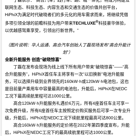
联网生态、科技生态、内容生态和交通生态的价值共创平台，
HiPhiX
为满足时代破晓者们的多元化的用车需求而来，将继续凭借
®
多项引领全球的前瞻科技为用户带来
TECHLUXE
科技豪华体验，
以优越感驾乘享受，引领出行新世界。”
（图片说明：华人运通、高合汽车创始人丁磊现场发布“高合升能计
划”）
全新升能服务 创造“破晓惊喜”
丁磊在发布会现场为线上线下所有用户带来“破晓惊喜”——“高
合升能服务”，
HiPhiX
首任车主将享有一次“以旧换新”电池升能服
务，可以选择升级到业界领先的
160kW
·
h
或
120kW
·
h
电池包，这也
是目前量产乘用车中容量最高的电池包，升能后，
HiPhiX
在
NEDC
工况下最高续航里程可达
1000
公里。
高合
120kW
·
h
升能服务礼遇价
6
万元，所有
4
座首任车主可享一
次免费升级，所有
6
座首任车主按照定价购买服务后可享一次专业升
级，升能后，
HiPhiX
在
NEDC
工况下续航里程最高可达
800
公里。
高合
160kW
·
h
升能服务的定价将在
2022
年第四季度宣布，升能
后，
HiPhiX
在
NEDC
工况下的最高续航里程可达
1000
公里。