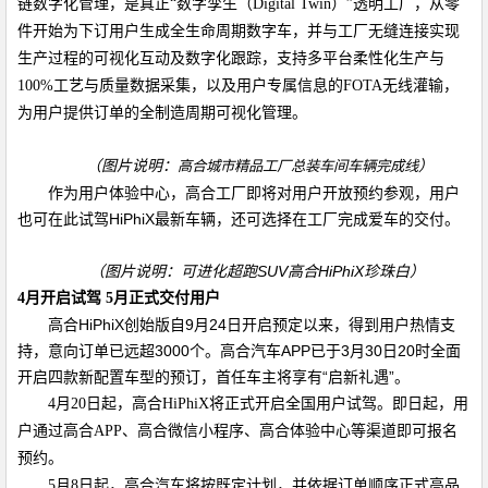
链数字化管理，是真正“数字孪生（
Digital Twin
）
”
透明工厂，从零
件开始为下订用户生成全生命周期数字车，并与工厂无缝连接实现
生产过程的可视化互动及数字化跟踪，支持多平台柔性化生产与
100%
工艺与质量数据采集，以及用户
专属信息的
FOTA
无线灌输，
为用户提供订单的全制造周期可视化管理。
（图片说明：
）
高合城市精品工厂总装车间车辆完成线
作为用户体验中心，高合工厂即将对用户开放预约参观，用户
也可在此试驾
HiPhiX
最新车辆，还可选择在工厂完成爱车的交付。
（图片说明：可进化超跑
SUV
高合
HiPhiX
珍珠白）
4
月开启试驾
5
月正式交付用户
高合
HiPhiX
创始版自
9
月
24
日开启预定以来，得到用户热情支
持，意向订单已远超
3000
个。高合汽车
APP
已于
3
月
30
日
20
时全面
开启四款新配置车型的预订，首任车主将享有“启新礼遇”。
4
月
20
日起，高合
HiPhiX
将正式开启全国用户试驾。即日起，用
户通过高合
APP
、高合微信小程序、高合体验中心等渠道即可报名
预约。
5
月
8
日起，高合汽车将按既定计划，并依据订单顺序正式高品