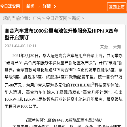
今日迁安网
新闻
详情
返回上页
您的当前位置：
广告
>
今日迁安网
>
新闻
>
高合汽车发布1000公里电池包升能服务及HiPhi X四车
型开启预订
2021-04-06 16:11
来源： 未知
2021
年
3
月
30
日，华人运通高合汽车与用户齐聚上海，共同举办
“破晓已至·高合汽车服务体验及量产新配置发布会”，开启“破晓”新
世界。全球首款可进化超跑
SUV
高合
HiPhiX
正式发布性能版
6
座、豪
华版
6
座、旗舰版
6
座、旗舰版
4
座四款新配置车型，统一售价
57
万
®
元
-80
万元，为用户带来更为多元化的
TECHLUXE
科技豪华体验。
华人运通、高合汽车创始人丁磊现场发布“高合升能计划”，推出
160kW
·
h
和
120kW
·
h
两款领先行业的超高电池包升能服务，最高续航
里程可达
1000
公里。
（图片说明：高合
HiPhi X
新增配置车型价格）
丁磊表示：“高合汽车，践行车、路、城一体化，将成为构建互