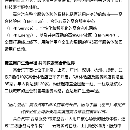
将采用直营方式，给予用户更多保障，还会为用户带来更为丰富的
科技豪华服务体验。
高合汽车整个服务体验体系将包括直达用户身边的触点——高
合体验店（
HiPhiHub
）、合你心意的高合服务中心
（
HiPhiService
）、个性化和智能化的高合充电网络
（
HiPhiEnergy
），以及共创互动的高合
APP
社区（
HiPhiAPP
），
全面打通线上线下，用陪伴用户全生命周期的科技豪华服务体验回
馈用户信赖。
覆盖用户生活半径 共同探索高合新世界
高合汽车首批位于北京、上海、广州、深圳、杭州、成都、武
汉
7
城的
10
家高合体验店已率先开启，
5
月体验店及服务网店将增至
85
家，年内将达到
120
家，构建起覆盖全国超一线、一线以及核心
二线城市的直营销售与服务网络，直达用户生活半径。
（图片说明：高合汽车
7
城
10
店率先开启，图为丁磊（左三）与用户
代表出席上海新天地湖滨道高合体验店剪彩仪式）
高合汽车
“
合意服务“带来整合四大用户核心场景的服务体验，通
过“三级服务网络架构”——云端实时在线、上门服务和线下服务中