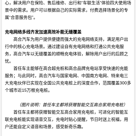
心，解决用户在保险、售后维修、出行和“车联生活”体验四大使用场
景中的需求。用户可以根据自己的实际需求，付费选择场景化的专
属“合意服务包”。
充电网络多线齐发加速高效补能无缝覆盖
高合汽车为用户提供便捷而强大的充电网络支持，满足用户出
行中的核心充电场景。通过建设自有充电网络和打通公共充电服
务，高合汽车以无缝覆盖的顺畅充电体验，解除用户出行的后顾之
忧。
首任车主能够在高合超充桩和高合品牌充电站享受快速的充能
服务；与此同时，高合汽车与国家电网、中国南方电网、特来电三
大充电伙伴已实现在全国公共充电桩上的深度合作，范围覆盖
300
多
个城市近
15
万根充电桩。
（图片说明：首任车主都将获赠智能交互高合家用充电桩）
首任车主都将获赠智能交互高合家用充电桩，可进化的智能互
联充电桩能实现语音交互，充电时贴心提醒，节日时送上祝福，用
户还能自定义语音和场景，感受新奇乐趣。