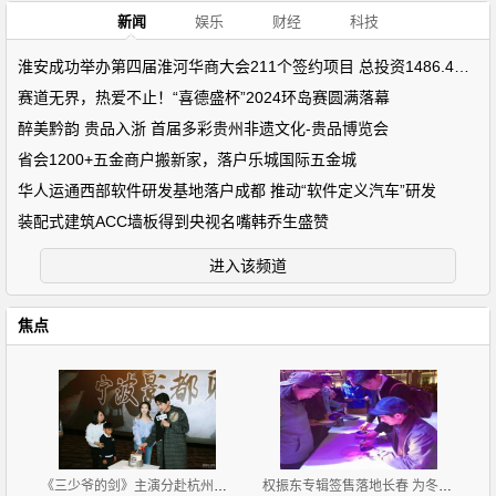
新闻
娱乐
财经
科技
淮安成功举办第四届淮河华商大会211个签约项目 总投资1486.4亿元
赛道无界，热爱不止！“喜德盛杯”2024环岛赛圆满落幕
醉美黔韵 贵品入浙 首届多彩贵州非遗文化-贵品博览会
省会1200+五金商户搬新家，落户乐城国际五金城
华人运通西部软件研发基地落户成都 推动“软件定义汽车”研发
装配式建筑ACC墙板得到央视名嘴韩乔生盛赞
进入该频道
焦点
《三少爷的剑》主演分赴杭州宁波 提剑共品古龙武侠
权振东专辑签售落地长春 为冬日送暖