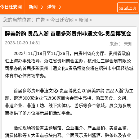
今日迁安网
新闻
详情
返回上页
您的当前位置：
广告
>
今日迁安网
>
新闻
>
醉美黔韵 贵品入浙 首届多彩贵州非遗文化-贵品博览会
2023-10-30 14:31
来源： 未知
2023年11月19日至11月26日，由贵州省商务厅、贵州省政府
驻上海办事处指导，浙江省贵州商会主办，杭州汪三胖会展有限公
司承办的首届多彩贵州非遗文化o贵品博览会将在绍兴市中国轻纺城
体育中心体育场举办。
首届多彩贵州非遗文化o贵品博览会以“醉美黔韵 贵品入浙”为主
题，遴选300家企业与近30家商协会集中亮相，涵盖美食、文创、
非遗企业、非遗工坊、线下实体店、游乐等多个领域，展会为参展
商提供了多方位展示展销活动平台。
活动现场将设置主题展馆、企业推介、产品展销、美食品鉴、
消费体验等五大重点板块内容。全面展示贵州酱酒、黔茶以及农业