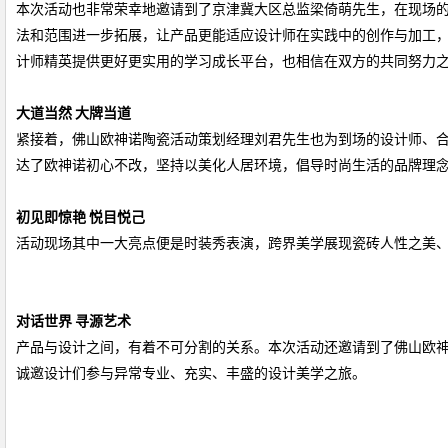
本次活动也非常荣幸地邀请到了京津冀大区总监梁倚萌先生，在现场
法和范围进一步拓展，让产品更能适应设计师在实践中的创作与加工
计师精英提供更好更实用的学习成长平台，也相信在双方的共同努力
大道当然
大牌当道
紧接着，佛山欧神诺陶瓷活动策划经理刘君先生也为到场的设计师、
达了欧神诺初心不改，坚持以美化人居环境，倡导时尚生活的品牌理
初见即惊艳
悦目悦己
活动现场其中一大亮点便是时装秀表演，跨界美学展现瓷砖人性之美
对话世界
寻源艺术
产品与设计之间，有着不可分割的关系。本次活动还邀请到了佛山欧
诚邀设计们参与异常专业、充实、丰盛的设计美学之旅。