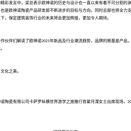
的精彩发言中，梁总表示欧神诺的历史与设计也一直以来有着不可分割的
，也是欧神诺陶瓷产品研发部不断进步的目标与方向。同时总部也将全力
之下，保定建筑装饰行业的未来将会更加辉煌，更加令人期待。
合作伙伴们解读了欧神诺
2021年新品及行业潮流趋势，品牌的根基是产
念。
、文化之美。
神诺陶瓷有限公司
卡萨罗纵横世界游学之旅
推行官
翟月溧女士
出席现场
，