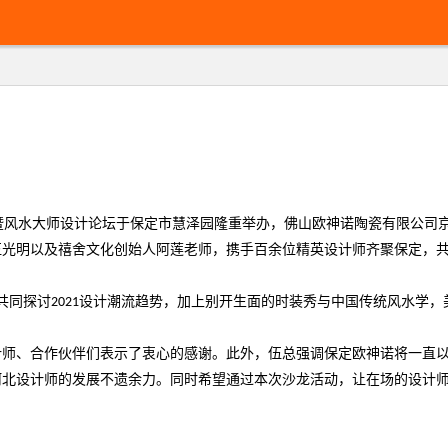
新品品鉴会暨风水大师设计论坛于保定市慧泽园隆重举办，佛山欧神诺陶瓷有限
伍光明以及禧舍文化创始人阿莲老师，携手百余位精英设计师齐聚保定，
共同探讨2021设计潮流趋势，加上别开生面的时装秀与中国传统风水学
计师、合作伙伴们表示了衷心的感谢。此外，伍总强调保定欧神诺将一直
河北设计师的发展不遗余力。同时希望通过本次沙龙活动，让在场的设计