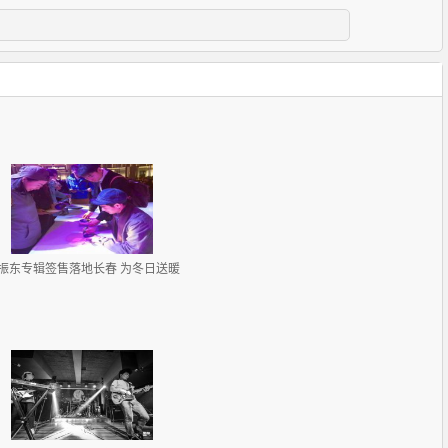
振东专辑签售落地长春 为冬日送暖