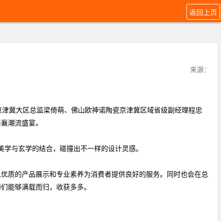
返回上页
来源：
公司京津冀大区总监梁倚萌、佛山欧神诺陶瓷京津冀区域省级副经理程忠
共襄潮流盛宴。
，美学与玄学的结合，碰撞出不一样的设计灵感。
以优质的产品展示和专业素养为消费者提供良好的服务。同时也会在总
师们能够满载而归，收获多多。