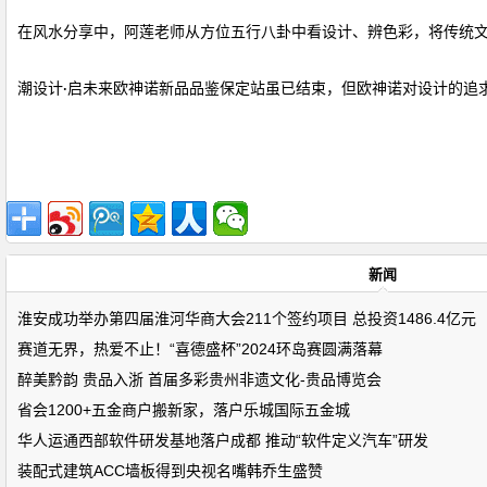
在风水分享中，阿莲老师从方位五行八卦中看设计、辨色彩，将传统
潮设计
·启未来欧神诺新品品鉴保定站
虽已结束，但欧神诺对设计的追
新闻
淮安成功举办第四届淮河华商大会211个签约项目 总投资1486.4亿元
赛道无界，热爱不止！“喜德盛杯”2024环岛赛圆满落幕
醉美黔韵 贵品入浙 首届多彩贵州非遗文化-贵品博览会
省会1200+五金商户搬新家，落户乐城国际五金城
华人运通西部软件研发基地落户成都 推动“软件定义汽车”研发
装配式建筑ACC墙板得到央视名嘴韩乔生盛赞