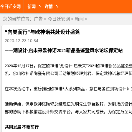
今日迁安网
新闻
详情
您的当前位置：
广告
>
今日迁安网
>
新闻
>
“向美而行”与欧神诺共赴设计盛筵
2020-12-23 10:54
——潮设计·启未来欧神诺2021新品品鉴暨风水论坛保定站
2020年12月17日，保定欧神诺“潮设计·启未来”2021欧神诺
凯、佛山欧神诺陶瓷有限公司活动策划经理刘君、保定欧神诺总经理
在本次活动中，重磅推出欧神诺
5大系列新品，意在与各位到场设计师
活动伊始，保定欧神诺陶瓷总经理伍光明先生登台致辞，对到场的设
部的协助下积极搭建设计师交流平台，与大家共同成长，为保定乃至
共同发展
不断前行